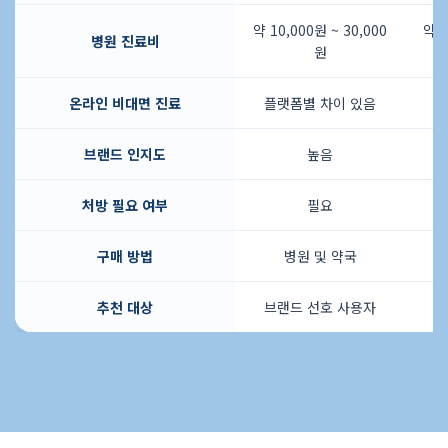
약 10,000원 ~ 30,000
약 1
병원 진료비
원
온라인 비대면 진료
플랫폼별 차이 있음
플
브랜드 인지도
높음
처방 필요 여부
필요
구매 방법
병원 및 약국
추천 대상
브랜드 선호 사용자
가